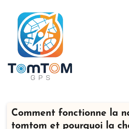
Aller
au
contenu
principal
Comment fonctionne la n
tomtom et pourquoi la cho