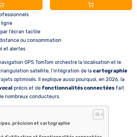
ixation réversible)
rofessionnels
ligne
par l’écran tactile
s, distance ou consommation
l et alertes
avigation GPS TomTom orchestre la localisation et le
riangulation satellite, l’intégration de la
cartographie
ajets optimisés. Il explique aussi pourquoi, en 2026, la
vocal
précis et de
fonctionnalités connectées
fait
 de nombreux conducteurs.
pes, précision et cartographie
té d’utilisation et fonctionnalités connectées