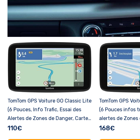
TomTom GPS Voiture GO Classic Lite
TomTom GPS Voit
(6 Pouces, Info Trafic, Essai des
(6 Pouces infos tr
Alertes de Zones de Danger, Cartes
alertes de Zones
EU, Mise à Jour Inclus Via WiFi,
Monde, mises à Jo
110€
168€
Fixation Reversible Intégrée)
Guidage sur Cha