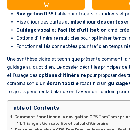
repères visuels, F
Navigation GPS
fiable pour trajets quotidiens et p
Mise à jour des cartes et
mise à jour des cartes
en 
Guidage vocal
et
facilité d’utilisation
améliorée 
Options d’itinéraire multiples pour optimiser temp
Fonctionnalités connectées pour trafic en temps rée
Une synthèse claire et technique présente comment la n
guidage au quotidien. Le dossier décrit les principes de t
et l’usage des
options d’itinéraire
pour proposer des tr
combinaison d’un
écran tactile
réactif, d’un
guidage 
toujours pencher la balance en faveur de TomTom pour
Table of Contents
Comment fonctionne la navigation GPS TomTom : princi
Triangulation satellite et calcul d’itinéraire
Pourquoi choisir un GPS TomTom : guidage vocal, facili