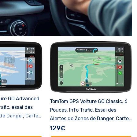
ure GO Advanced
TomTom GPS Voiture GO Classic, 6
afic, essai des
Pouces, Info Trafic, Essai des
 de Danger, Carte
Alertes de Zones de Danger, Cartes
ur Via Wi-FI,
EU, Mise à Jour Via WiFi, Fixation
129€
ngement de Voie,
Reversible Intégrée