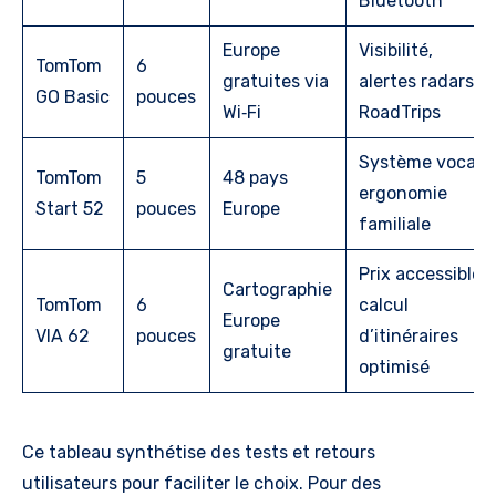
Bluetooth
Europe
Visibilité,
TomTom
6
gratuites via
alertes radars,
GO Basic
pouces
Wi‑Fi
RoadTrips
Système vocal,
TomTom
5
48 pays
ergonomie
Start 52
pouces
Europe
familiale
Prix accessible,
Cartographie
TomTom
6
calcul
Europe
VIA 62
pouces
d’itinéraires
gratuite
optimisé
Ce tableau synthétise des tests et retours
utilisateurs pour faciliter le choix. Pour des