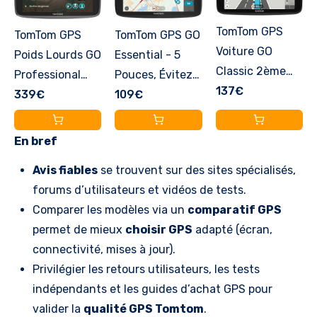
TomTom GPS
TomTom GPS GO
TomTom GPS
Voiture GO
Essential - 5
Poids Lourds GO
Classic 2ème
Pouces, Évitez
Professional
génération (6
137€
des
109€
520 - 5 pouces,
339€
Pouces, Info
embouteillages
Cartographie
Trafic, Essai
grâce à TomTom
Europe 49,
En bref
Alertes des
trafic, mises à
Trafic via
Avis fiables
se trouvent sur des sites spécialisés,
Zones de
Jour des Cartes
Smartphone
forums d’utilisateurs et vidéos de tests.
Danger, Cartes
Europe, mises à
Comparer les modèles via un
comparatif GPS
EU, Mise à Jour
Jour Via Wi-FI
permet de mieux
choisir GPS
adapté (écran,
Via WiFi,
(Reconditionné)
connectivité, mises à jour).
Guidage sur
Privilégier les retours utilisateurs, les tests
Changement de
indépendants et les guides d’achat GPS pour
Voie, Fixation
valider la
qualité GPS Tomtom
.
Reversible