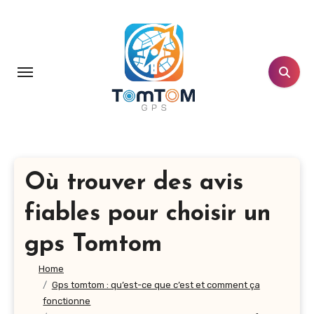
Aller
au
contenu
principal
Où trouver des avis
fiables pour choisir un
gps Tomtom
Home
Gps tomtom : qu’est-ce que c’est et comment ça
fonctionne