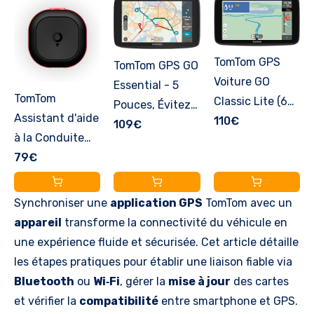
TomTom GPS
TomTom GPS GO
Voiture GO
Essential - 5
TomTom
Classic Lite (6
Pouces, Évitez
Assistant d'aide
Pouces, Info
110€
des
109€
à la Conduite
Trafic, Essai des
embouteillages
Intelligent Tom
79€
Alertes de
grâce à TomTom
(alertes des
Zones de
trafic, mises à
Zones de
Danger, Cartes
Jour des Cartes
Synchroniser une
application GPS
TomTom avec un
Danger, des
EU, Mise à Jour
Europe, mises à
appareil
transforme la connectivité du véhicule en
Obstacles et
Inclus Via WiFi,
Jour Via Wi-FI
une expérience fluide et sécurisée. Cet article détaille
Bouchons sur la
Fixation
(Reconditionné)
les étapes pratiques pour établir une liaison fiable via
Route, Alerte de
Reversible
Bluetooth
ou
Wi‑Fi
, gérer la
mise à jour
des cartes
Vitesse,
Intégrée)
et vérifier la
compatibilité
entre smartphone et GPS.