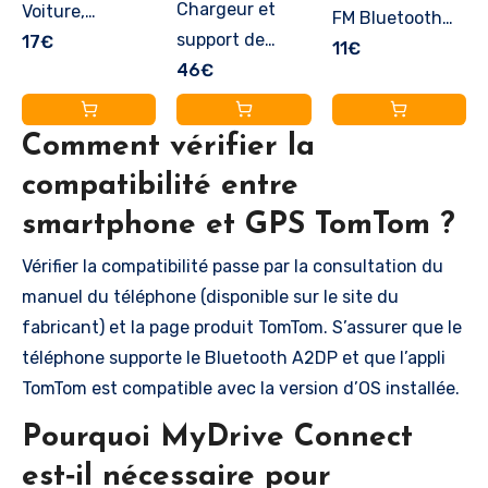
Chargeur et
Voiture,
FM Bluetooth
support de
Transmetteur
17€
Voiture,
11€
fixation
46€
FM Lecteur MP3
Émetteur Radio
magnétique
Adaptateur
avec Prise
alimenté,
Radio sans Fil
Allume Cigare,
Comment vérifier la
adaptés aux
Kit, Émetteur
USB C QC PD
compatibilité entre
GPS TomTom
FM Voiture
36W
smartphone et GPS TomTom ?
5/6 pouces, GO
Chargeur pour
Adaptateur,
Essential, GO
Appel Mains
Autoradio
Vérifier la compatibilité passe par la consultation du
Premium, GO
Libres avec 2
Bluthooh pour
manuel du téléphone (disponible sur le site du
Professional et
USB Port
Téléphone Kit
fabricant) et la page produit TomTom. S’assurer que le
GO Camper (voir
5V/2.4A1A,
Mains Libres,
téléphone supporte le Bluetooth A2DP et que l’appli
la liste de
Support Carte
Car MP3
TomTom est compatible avec la version d’OS installée.
compatibilité ci-
SD/Clé USB
Musique Player
Pourquoi MyDrive Connect
dessous)
(Noir)
est‑il nécessaire pour