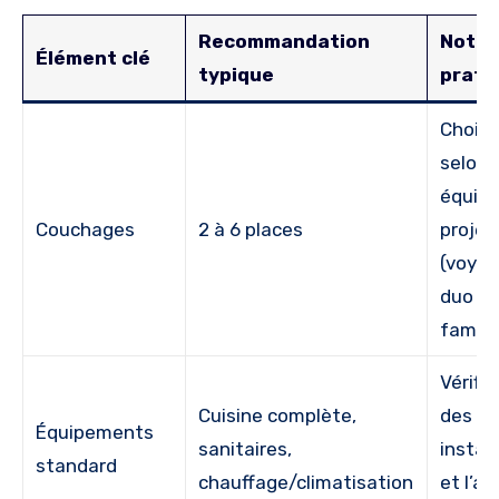
Recommandation
Note
Élément clé
typique
prati
Choisi
selon 
équipe
Couchages
2 à 6 places
projet
(voyag
duo ou
famille
Vérifie
Cuisine complète,
des
Équipements
sanitaires,
instal
standard
chauffage/climatisation
et l’a