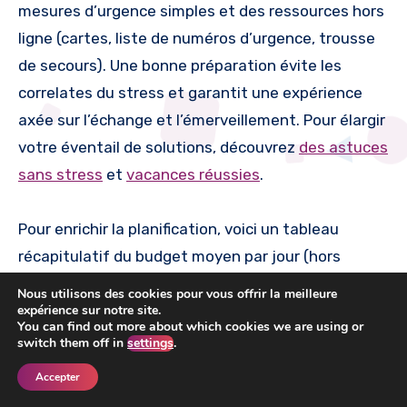
mesures d’urgence simples et des ressources hors
ligne (cartes, liste de numéros d’urgence, trousse
de secours). Une bonne préparation évite les
correlates du stress et garantit une expérience
axée sur l’échange et l’émerveillement. Pour élargir
votre éventail de solutions, découvrez
des astuces
sans stress
et
vacances réussies
.
Pour enrichir la planification, voici un tableau
récapitulatif du budget moyen par jour (hors
location/achat du véhicule).
Nous utilisons des cookies pour vous offrir la meilleure
expérience sur notre site.
You can find out more about which cookies we are using or
switch them off in
settings
.
Montant
Dépense
Conseil pratique
moyen
Accepter