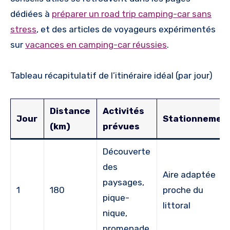
dédiées à
préparer un road trip camping-car sans
stress
, et des articles de voyageurs expérimentés
sur
vacances en camping-car réussies
.
Tableau récapitulatif de l’itinéraire idéal (par jour)
Distance
Activités
Jour
Stationnemen
(km)
prévues
Découverte
des
Aire adaptée
paysages,
1
180
proche du
pique-
littoral
nique,
promenade