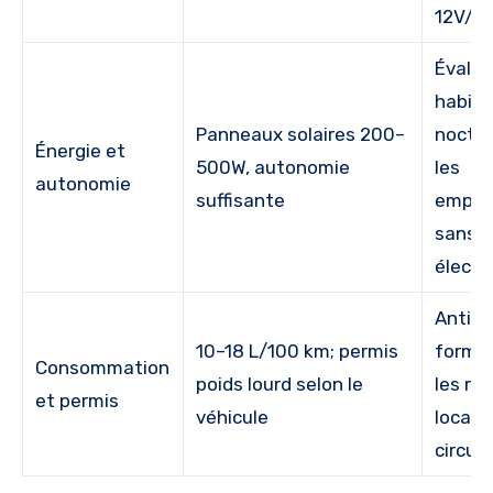
12V/2
Évalue
habit
Panneaux solaires 200–
noctur
Énergie et
500W, autonomie
les
autonomie
suffisante
empla
sans
électri
Antici
10–18 L/100 km; permis
formal
Consommation
poids lourd selon le
les rè
et permis
véhicule
locale
circula