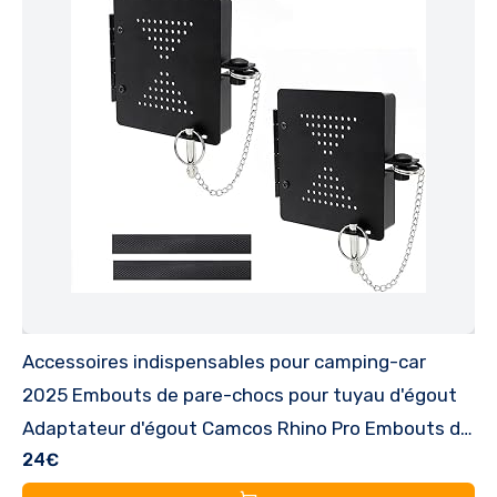
Accessoires indispensables pour camping-car
2025 Embouts de pare-chocs pour tuyau d'égout
Adaptateur d'égout Camcos Rhino Pro Embouts de
24€
pare-chocs en métal pour camping-car