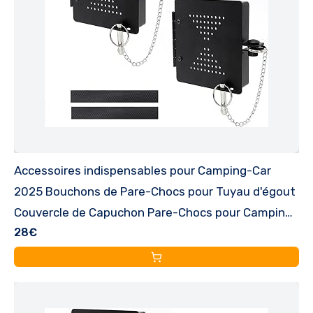
Accessoires indispensables pour Camping-Car
2025 Bouchons de Pare-Chocs pour Tuyau d'égout
Couvercle de Capuchon Pare-Chocs pour Camping-
28€
Car Adaptateur d'égout Camcos Rhino Pro