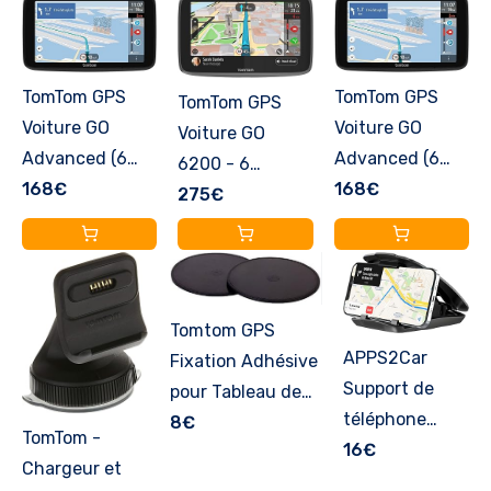
TomTom GPS
TomTom GPS
TomTom GPS
Voiture GO
Voiture GO
Voiture GO
Advanced (6
Advanced (6
6200 - 6
Pouces infos
168€
Pouces infos
168€
Pouces,
275€
trafic, essai des
trafic, essai des
Cartographie
alertes de
alertes de
Monde, Trafic,
Zones de
Zones de
Zones de
Danger, Carte
Danger, Carte
Danger via
Tomtom GPS
Monde, mises à
Monde, mises à
Carte SIM
APPS2Car
Fixation Adhésive
Jour Via Wi-FI,
Jour Via Wi-FI,
Incluse, Appel
Support de
pour Tableau de
Guidage sur
Guidage sur
Mains-Libres
téléphone
Bord pour Tous
8€
Changement de
Changement de
TomTom -
VERSION FR
Portable pour
16€
Les Modèles
Voie, repères
Voie, repères
Chargeur et
Tableau de
Tomtom (par