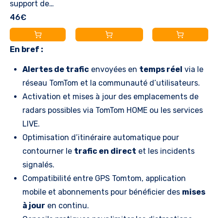
visuels, Fixation
visuels, Fixation
support de
Bord GPS de
Exemple GO,
réversible)
réversible)
fixation
46€
Voiture -
Start, Via,GO
magnétique
Compatible
Basic,Classic,
alimenté,
En bref :
avec Tous Les
Essential,
adaptés aux
appareils de 3
Premium,Discover,
Alertes de trafic
envoyées en
temps réel
via le
GPS TomTom
à 6,8" -
Rider,GO
réseau TomTom et la communauté d’utilisateurs.
5/6 pouces, GO
Support
Professional, GO
Activation et mises à jour des emplacements de
Essential, GO
adhésif
Expert,GO
radars possibles via TomTom HOME ou les services
Premium, GO
antidérapant
Camper)
LIVE.
Professional et
pour Garmin
Optimisation d’itinéraire automatique pour
GO Camper
Nuvi, Tomtom,
contourner le
trafic en direct
et les incidents
(voir la liste de
Magellan
signalés.
compatibilité
Roadmate
Compatibilité entre GPS Tomtom, application
ci-dessous)
mobile et abonnements pour bénéficier des
mises
à jour
en continu.